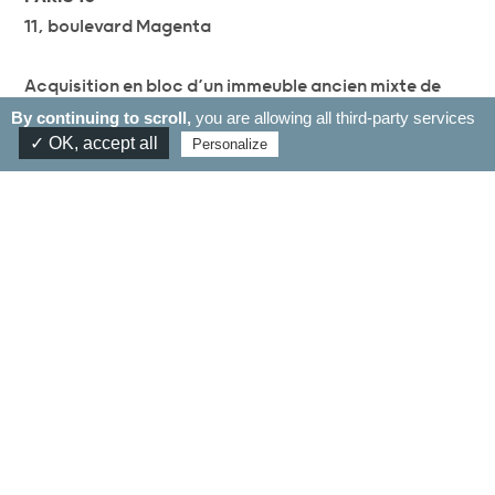
11, boulevard Magenta
Acquisition en bloc d’un immeuble ancien mixte de
1500m2, chargé d’histoire et avec une architecture
By continuing to scroll,
you are allowing all third-party services
✓ OK, accept all
exceptionnelle dans le quartier de la Place de la
Personalize
Français
République.
Le projet consiste en la réhabilitation/
restructuration complète du bâtiment et sa
transformation en immeuble de bureaux.